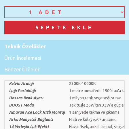
Teknik Özellikler
Ürün İncelemesi
Benzer Ürünler
Kelvin Aralığı
2300K-10000K
Işığı Parlaklığı
1 metre mesafede 1500Lux'a kada
Hassas Renk Ayarı
1 milyon renk seçeneği sunar
BOOST Modu
Tek tuşla 25W'tan 32W'a güç artış
Amaran Ace Lock Hızlı Montaj
1 saniyede takma ve çıkarma
Arka Manyetik Bağlantı
Hızlı ve kolay ışık kurulumu
14 Yerleşik Işık Efekti
Havai fişek, arızalı ampul, şimşek, 