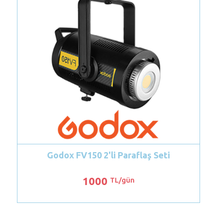
150 2'li Paraflaş Seti
Lowel Omni Sürek
1000
300
TL/gün
TL