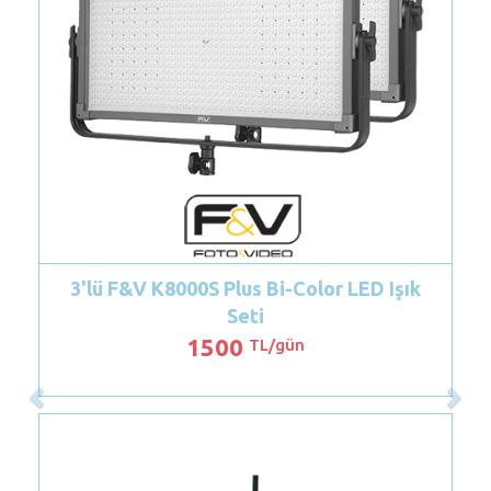
00S Plus Bi-Color LED Işık
Godox SL300W - SZ
Seti
1500
2000
TL/gün
T