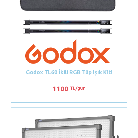
 İkili RGB Tüp Işık Kiti
Sony HVL - LEIR
1100
250
TL/gün
TL