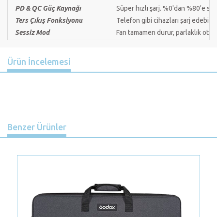
PD & QC Güç Kaynağı
Süper hızlı şarj. %0'dan %80'e s
Ters Çıkış Fonksiyonu
Telefon gibi cihazları şarj edebilir
Sessiz Mod
Fan tamamen durur, parlaklık oto
Ürün İncelemesi
Benzer Ürünler
Previous
Nex