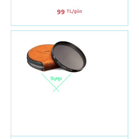
99
TL/gün