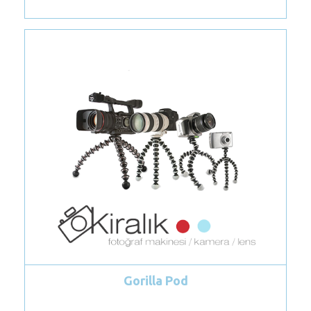
Gorilla Pod
Ki