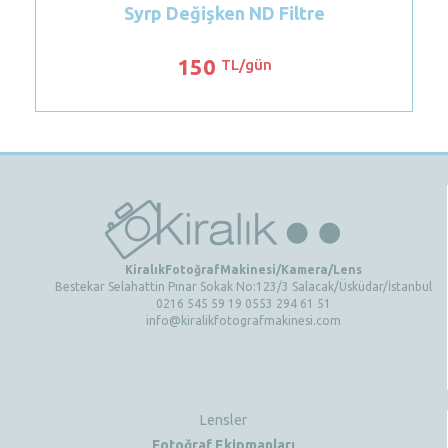
Syrp Değişken ND Filtre
150
TL/gün
KiralıkFotoğrafMakinesi/Kamera/Lens
Bestekar Selahattin Pınar Sokak No:123/3 Salacak/Üsküdar/İstanbul
0216 545 59 19 0553 294 61 51
info@kiralikfotografmakinesi.com
Lensler
Fotoğraf Ekipmanları