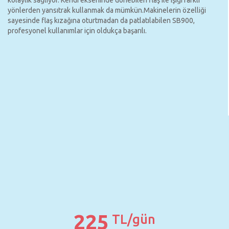
kolaylık sağlıyor. Kendi ekseninde dönebilen flaş ile ışığı farklı
yönlerden yansıtrak kullanmak da mümkün.Makinelerin özelliği
sayesinde flaş kızağına oturtmadan da patlatılabilen SB900,
profesyonel kullanımlar için oldukça başarılı.
225
TL/gün