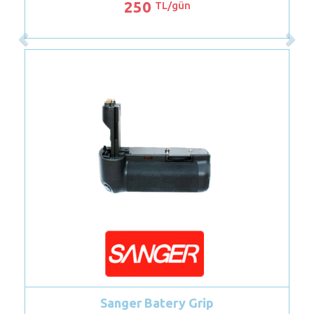
250
TL/gün
Sanger Batery Grip
Ma