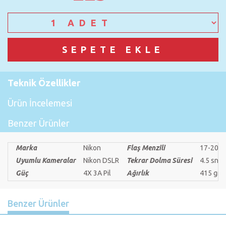
Teknik Özellikler
Ürün İncelemesi
Benzer Ürünler
Marka
Nikon
Flaş Menzili
17-200
Uyumlu Kameralar
Nikon DSLR
Tekrar Dolma Süresi
4.5 sn
Güç
4X 3A Pil
Ağırlık
415 gr
Benzer Ürünler
Previous
Nex