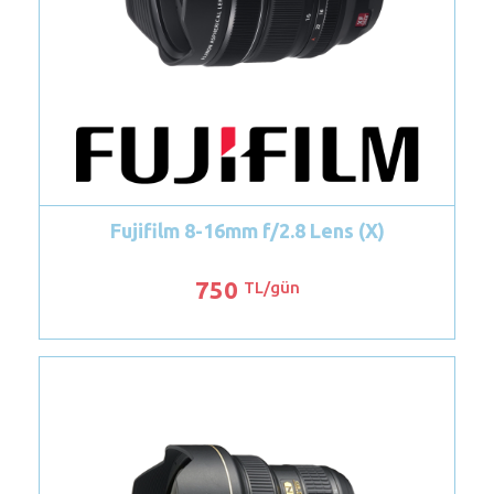
Canon EF 35mm f/2 IS USM Lens
800
TL/gün