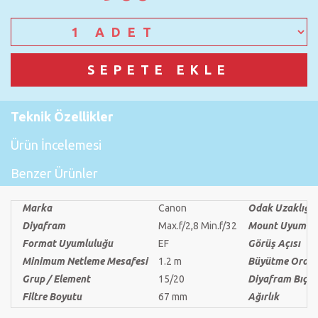
Teknik Özellikler
Ürün İncelemesi
Benzer Ürünler
Marka
Canon
Odak Uzaklığı
Diyafram
Max.f/2,8 Min.f/32
Mount Uyumlu
Format Uyumluluğu
EF
Görüş Açısı
Minimum Netleme Mesafesi
1.2 m
Büyütme Oranı
Grup / Element
15/20
Diyafram Bıçak
Filtre Boyutu
67 mm
Ağırlık