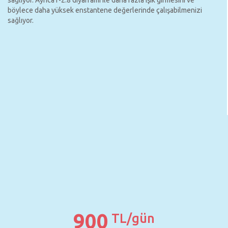
sağlıyor. Ayrıca f-2.8 diyaframı ile daha fazla ışık girmesini ve
böylece daha yüksek enstantene değerlerinde çalışabilmenizi
sağlıyor.
900
TL/gün