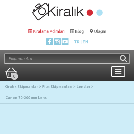
Kiralama Adımları
Blog
Ulaşım
TR
EN
Toggle
0
navigati
Kiralık Ekipmanlar
Film Ekipmanları
Lensler
Canon 70-200 mm Lens