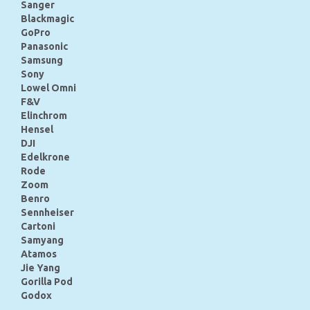
Sanger
Blackmagic
GoPro
Panasonic
Samsung
Sony
Lowel Omni
F&V
Elinchrom
Hensel
DJI
Edelkrone
Rode
Zoom
Benro
Sennheiser
Cartoni
Samyang
Atamos
Jie Yang
Gorilla Pod
Godox