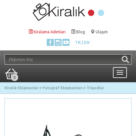
Kiralama Adımları
Blog
Ulaşım
TR
EN
Toggle
0
navigati
Kiralık Ekipmanlar
Fotoğraf Ekipmanları
Tripodlar