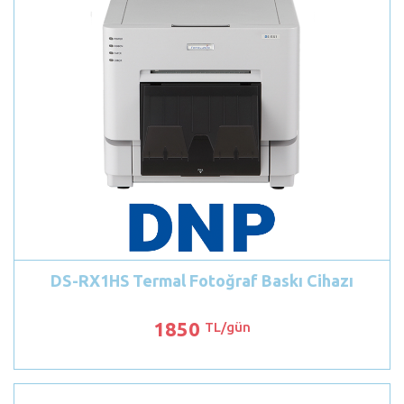
DS-RX1HS Termal Fotoğraf Baskı Cihazı
1850
TL/gün