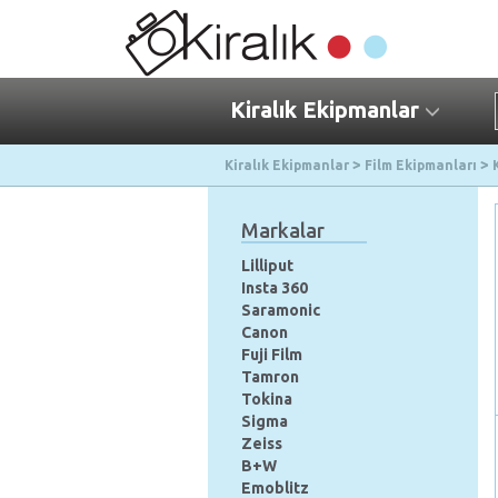
Kiralık Ekipmanlar
Kiralık Ekipmanlar
Film Ekipmanları
Markalar
Lilliput
Insta 360
Saramonic
Canon
Fuji Film
Tamron
Tokina
Sigma
Zeiss
B+W
Emoblitz