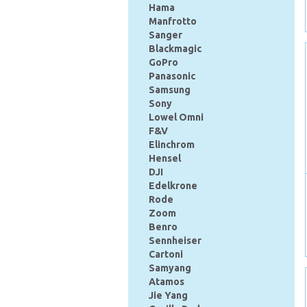
Hama
Manfrotto
Sanger
Blackmagic
GoPro
Panasonic
Samsung
Sony
Lowel Omni
F&V
Elinchrom
Hensel
DJI
Edelkrone
Rode
Zoom
Benro
Sennheiser
Cartoni
Samyang
Atamos
Jie Yang