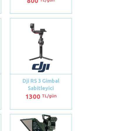
800
Dji RS 3 Gimbal
Sabitleyici
1300
TL/gün