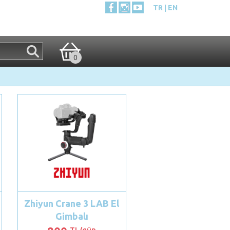
TR
EN
0
Zhiyun Crane 3 LAB El
Gimbalı
TL/gün