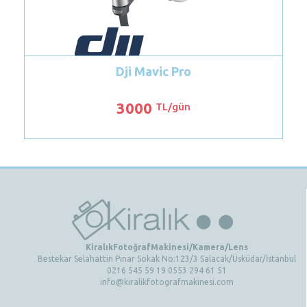
Pro
gün
KiralıkFotoğrafMakinesi/Kamera/Lens
Bestekar Selahattin Pınar Sokak No:123/3 Salacak/Üsküdar/İstanbul
0216 545 59 19 0553 294 61 51
info@kiralikfotografmakinesi.com