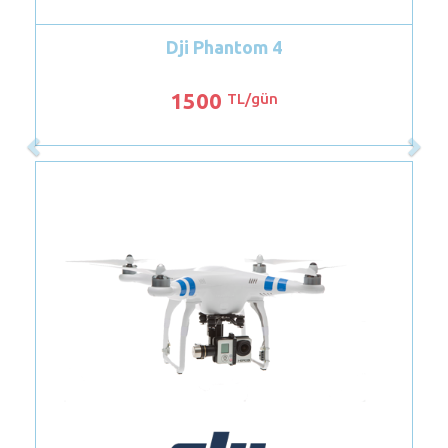
m 4
gün