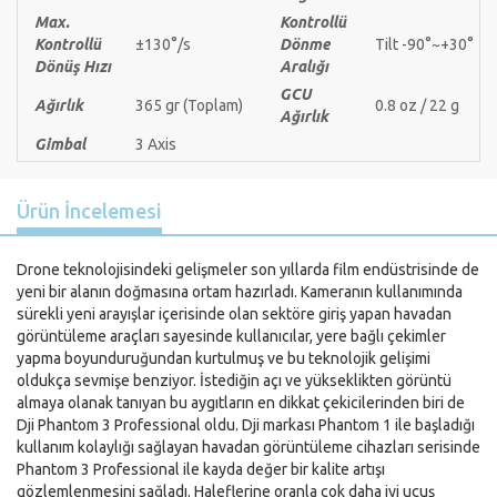
Max.
Kontrollü
Kontrollü
±130°/s
Dönme
Tilt -90°~+30°
Dönüş Hızı
Aralığı
GCU
Ağırlık
365 gr (Toplam)
0.8 oz / 22 g
Ağırlık
Gimbal
3 Axis
Ürün İncelemesi
Drone teknolojisindeki gelişmeler son yıllarda film endüstrisinde de
yeni bir alanın doğmasına ortam hazırladı. Kameranın kullanımında
sürekli yeni arayışlar içerisinde olan sektöre giriş yapan havadan
görüntüleme araçları sayesinde kullanıcılar, yere bağlı çekimler
yapma boyunduruğundan kurtulmuş ve bu teknolojik gelişimi
oldukça sevmişe benziyor. İstediğin açı ve yükseklikten görüntü
almaya olanak tanıyan bu aygıtların en dikkat çekicilerinden biri de
Dji Phantom 3 Professional oldu. Dji markası Phantom 1 ile başladığı
kullanım kolaylığı sağlayan havadan görüntüleme cihazları serisinde
Phantom 3 Professional ile kayda değer bir kalite artışı
gözlemlenmesini sağladı. Haleflerine oranla çok daha iyi uçuş