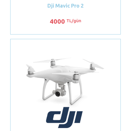
ro 2
Dji Mavic Pro 2
4000
gün
TL/gün