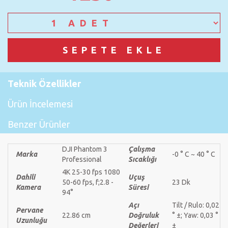
Teknik Özellikler
Ürün İncelemesi
Benzer Ürünler
DJI Phantom 3
Çalışma
Marka
-0 ° C ~ 40 ° C
Professional
Sıcaklığı
4K 25-30 fps 1080
Dahili
Uçuş
50-60 fps, f;2.8 -
23 Dk
Kamera
Süresi
94°
Açı
Tilt / Rulo: 0,02
Pervane
22.86 cm
Doğruluk
° ±; Yaw: 0,03 °
Uzunluğu
Değerleri
±