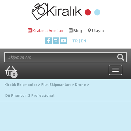
Kiralama Adımları
Blog
Ulaşım
TR
EN
Toggle
0
navigati
Kiralık Ekipmanlar
Film Ekipmanları
Drone
Dji Phantom 3 Professional