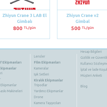
Zhiyun Crane 3 LAB El
Zhiyun Crane v2
Gimbalı
Gimbal
800
500
TL/gün
TL/gün
Hesap Bilgileri
Lensler
Gizlilik ve Güvenli
f Ekipmanları
Film Ekipmanları
Kullanıcı Sözleşm
 Ekipmanlar
Kameralar
İptal ve İade Koşul
ri
Işık Setleri
Müşteri Anketi
r
Kiralık Ekipmanlar
 Ekipmanlar
Tripodlar
Blog
askı Makineleri
Yardımcı Ekipmanlar
Drone
Kamera Taşıyıcıları