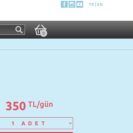
TR
EN
0
350
TL/gün