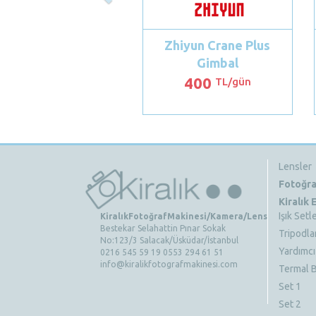
Zhiyun Crane Plus
Gimbal
400
TL/gün
Lensler
Fotoğra
Kiralık
Işık Setle
KiralıkFotoğrafMakinesi/Kamera/Lens
Bestekar Selahattin Pınar Sokak
Tripodla
No:123/3 Salacak/Üsküdar/İstanbul
Yardımcı
0216 545 59 19 0553 294 61 51
info@kiralikfotografmakinesi.com
Termal B
Set 1
Set 2