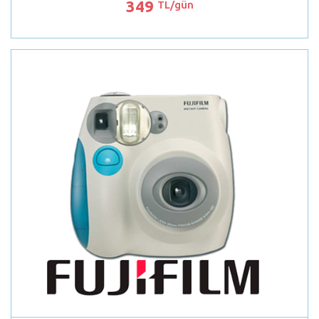
349
TL/gün