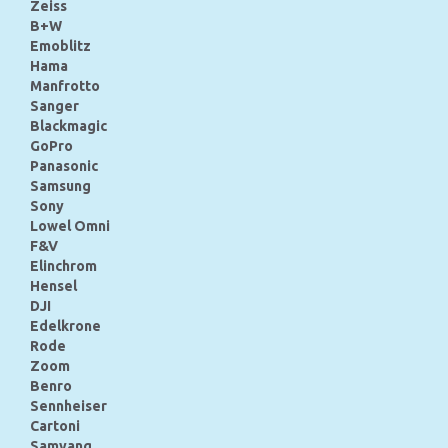
Zeiss
B+W
Emoblitz
Hama
Manfrotto
Sanger
Blackmagic
GoPro
Panasonic
Samsung
Sony
Lowel Omni
F&V
Elinchrom
Hensel
DJI
Edelkrone
Rode
Zoom
Benro
Sennheiser
Cartoni
Samyang