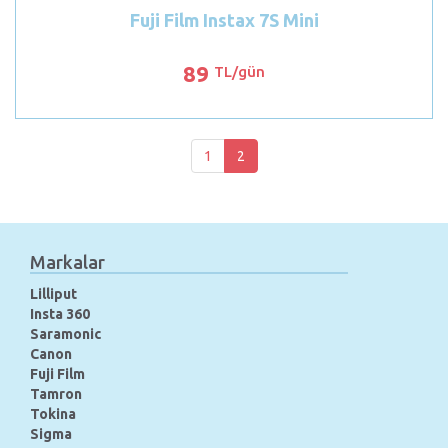
Fuji Film Instax 7S Mini
89
TL/gün
1
2
Markalar
Lilliput
Insta 360
Saramonic
Canon
Fuji Film
Tamron
Tokina
Sigma