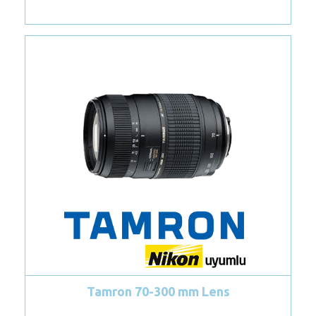
m Lens
Canon EF 85mm f/1.2L II USM L