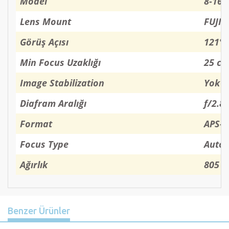
Model
8-16m
Lens Mount
FUJIF
Görüş Açısı
121° -
Min Focus Uzaklığı
25 c
Image Stabilization
Yok
Diafram Aralığı
f/2.8 
Format
APS-C
Focus Type
Autof
Ağırlık
805 g
Benzer Ürünler
Previous
Nex