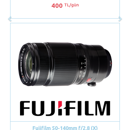
850
TL/gün
/2.8 (X)
Nikon 105 mm Lens