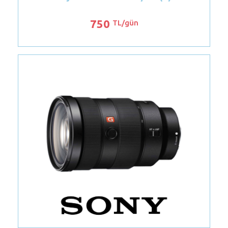
850
TL/gün