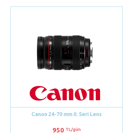
eri Lens
Nikon 70-200 mm f/2.8G ED VR II
1100
TL/gün