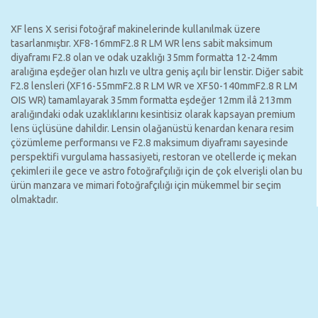
XF lens X serisi fotoğraf makinelerinde kullanılmak üzere
tasarlanmıştır. XF8-16mmF2.8 R LM WR lens sabit maksimum
diyaframı F2.8 olan ve odak uzaklığı 35mm formatta 12-24mm
aralığına eşdeğer olan hızlı ve ultra geniş açılı bir lenstir. Diğer sabit
F2.8 lensleri (XF16-55mmF2.8 R LM WR ve XF50-140mmF2.8 R LM
OIS WR) tamamlayarak 35mm formatta eşdeğer 12mm ilâ 213mm
aralığındaki odak uzaklıklarını kesintisiz olarak kapsayan premium
lens üçlüsüne dahildir. Lensin olağanüstü kenardan kenara resim
çözümleme performansı ve F2.8 maksimum diyaframı sayesinde
perspektifi vurgulama hassasiyeti, restoran ve otellerde iç mekan
çekimleri ile gece ve astro fotoğrafçılığı için de çok elverişli olan bu
ürün manzara ve mimari fotoğrafçılığı için mükemmel bir seçim
olmaktadır.