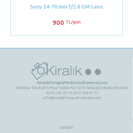
 GM Lens
Nikon 18-105 mm Lens
900
TL/gün
KiralıkFotoğrafMakinesi/Kamera/Lens
Bestekar Selahattin Pınar Sokak No:123/3 Salacak/Üsküdar/İstanbul
0216 545 59 19 0553 294 61 51
info@kiralikfotografmakinesi.com
Lensler