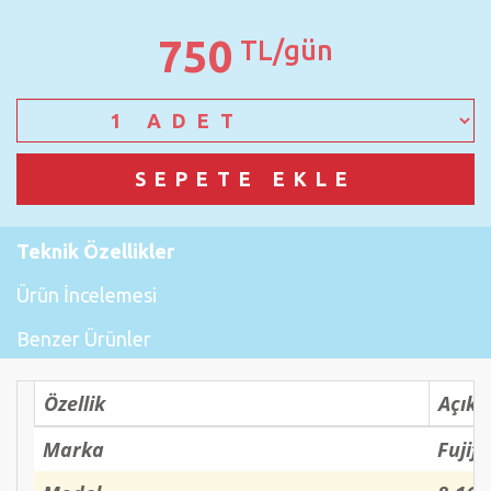
750
TL/gün
Teknik Özellikler
Ürün İncelemesi
Benzer Ürünler
Özellik
Açık
Marka
Fujifi