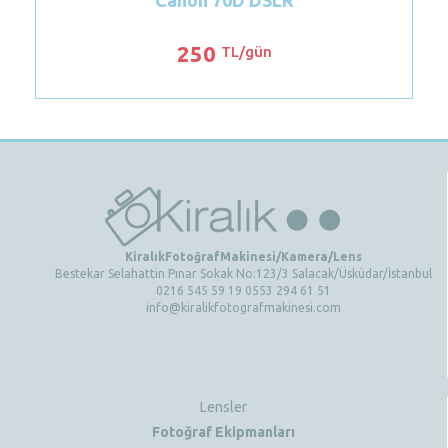
900
TL/gün
KiralıkFotoğrafMakinesi/Kamera/Lens
Bestekar Selahattin Pınar Sokak No:123/3 Salacak/Üsküdar/İstanbul
0216 545 59 19 0553 294 61 51
info@kiralikfotografmakinesi.com
Lensler
Fotoğraf Ekipmanları