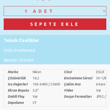
Teknik Özellikler
Ürün İncelemesi
Benzer Ürünler
Marka
Nikon
Cinsi
DSLR
Çözünürlük
16,2
Enstantene Süresi
30-1/80
Iso Değerleri
100-6400 / 25600
Çekim Hızı
6 kare / 
Ekran Boyutu
3,0"
Video
Var
Dahili Flaş
Var
Dosya Formatları
JPEG / 
Depolama
CF