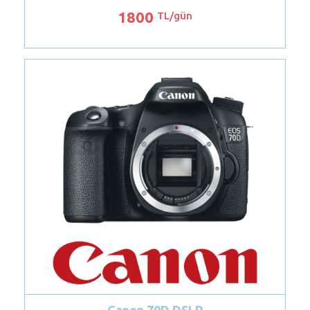
250
TL/gün
Nikon D300 DSLR