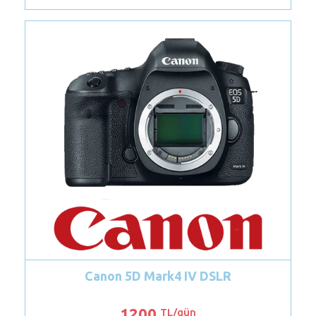
Panasonic HC-X2000 Kamera
1600
TL/gün