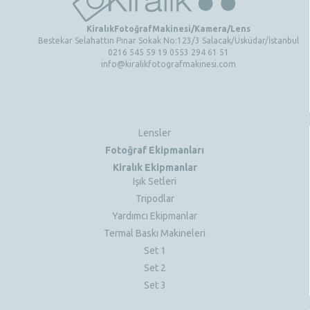
KiralıkFotoğrafMakinesi/Kamera/Lens
Bestekar Selahattin Pınar Sokak No:123/3 Salacak/Üsküdar/İstanbul
0216 545 59 19 0553 294 61 51
info@kiralikfotografmakinesi.com
Lensler
Fotoğraf Ekipmanları
Kiralık Ekipmanlar
Işık Setleri
Tripodlar
Yardımcı Ekipmanlar
Termal Baskı Makineleri
Set 1
Set 2
Set 3