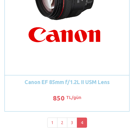
Canon EF 85mm f/1.2L II USM Lens
850
TL/gün
1
2
3
4