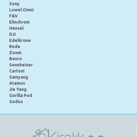
Sony
Lowel Omni
F&V
Elinchrom
Hensel
DJI
Edelkrone
Rode
Zoom
Benro
Sennheiser
Cartoni
Samyang
Atamos
Jie Yang
Gorilla Pod
Godox