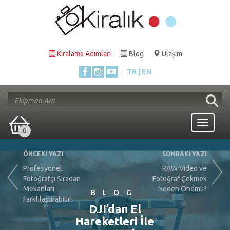
Kiralama Adımları
Blog
Ulaşım
TR
EN
Toggle
0
navigati
ÖNCEKİ YAZI
SONRAKİ YAZI
Profesyonel
RAW Video ve
Fotoğrafçı Sıradan
Fotoğraf Çekmek
Mekanları
Neden Önemli?
BLOG
Farklılaştırabilir!
DJI’dan El
Hareketleri İle