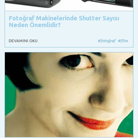
Fotoğraf Makinelerinde Shutter Sayısı
Neden Önemlidir?
DEVAMINI OKU
#fotoğraf
#film