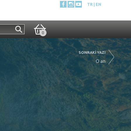
TR
EN
0
SONRAKİ YAZI
O an