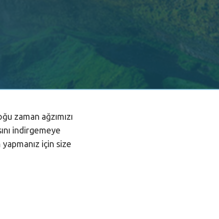
 çoğu zaman
ağzımızı
sını
indirgemeye
m
yapmanız için size