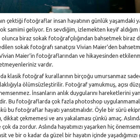
ın çektiği fotoğraflar insan hayatının günlük yaşamdaki y
çok samimi geliyor. En sevdiğim, izlemekten keyif aldığım
e olunca biraz sokak fotoğrafçılığından bahsetmek biraz da
dilen sokak fotoğrafı sanatçısı Vivian Ma
ier'den bahsetm
 Vivian Maier'in fotoğraflarından ve hikayesinden etki
fetmeyenleriniz vardır.
nda klasik fotoğraf kurallarının birçoğu umursanmaz sade
aklığıyla ölümsüzleştirilir. Fotoğraf yamukmuş, açısı düz
nemsenmez. İnsanların anlık duygularını hareketlerini yan
dir. Bu fotoğraflarda çok fazla photoshop uygulanmamalı
kü bu fotoğraflar hayatı yansıtmalıdır. Öyle bir sürü eki
sı, dikkat çekmemesi ve anı yakalaması çünkü amaç. Aslı
e çok da zordur. Aslında hayatımızı yaşarken hiç önemseme
sit ve bir o kadar da güzel bir hayatın içinde yaşadığımızı