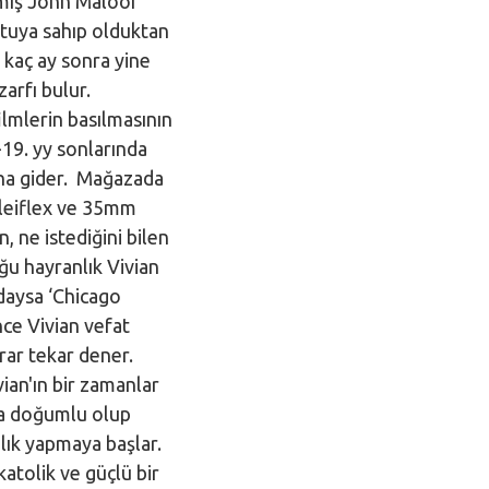
amış John Maloof
utuya sahıp olduktan
 kaç ay sonra yine
zarfı bulur.
lmlerin basılmasının
-19. yy sonlarında
ına gider. Mağazada
olleiflex ve 35mm
 ne istediğini bilen
ğu hayranlık Vivian
ndaysa ‘Chicago
nce Vivian vefat
krar tekar dener.
ian'ın bir zamanlar
nsa doğumlu olup
lık yapmaya başlar.
katolik ve güçlü bir