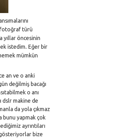
ansımalarını
 fotoğraf türü
 yıllar öncesinin
ek istedim. Eğer bir
lenmemek mümkün
ce an ve o anki
gün değilmiş bacağı
sıtabilmek o anı
 dslr makine de
pmanla da yola çıkmaz
nda bunu yapmak çok
diğimiz ayrıntıları
 gösteriyorlar bize