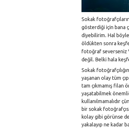
Sokak fotoğrafçıların
gösterdiği için bana 
diyebilirim. Hal böyl
öldükten sonra keşfe
fotoğraf severseniz
değil. Belki hala keş
Sokak fotoğrafçılığı
yaşanan olay tüm çıpl
tam çıkmamış filan ö
yaşatabilmek önemli
kullanılmamalıdır çün
bir sokak fotoğrafçı
kolay gibi görünse d
yakalayıp ne kadar ba