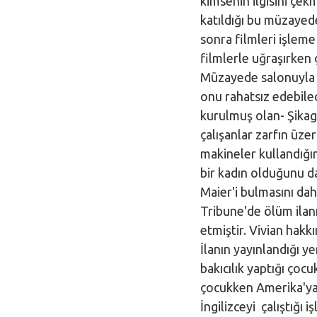
kimsenin ilgisini çe
katıldığı bu müzayed
sonra filmleri işleme
filmlerle uğraşırken ç
Müzayede salonuyla i
onu rahatsız edebilec
kurulmuş olan- Şikag
çalışanlar zarfın üzer
makineler kullandığın
bir kadın olduğunu da
Maier'i bulmasını dah
Tribune'de ölüm ilanı
etmiştir. Vivian hakkı
İlanın yayınlandığı y
bakıcılık yaptığı çoc
çocukken Amerika'ya 
İngilizceyi çalıştığı 