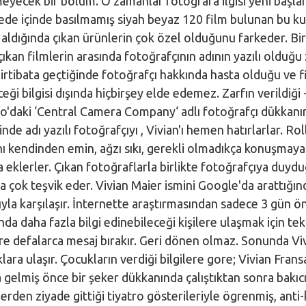
kmeyecek bir bölüm. O zamanlar fotoğrafa ilgisi yeni başl
ede içinde basılmamış siyah beyaz 120 film bulunan bu k
 aldığında çıkan ürünlerin çok özel olduğunu farkeder. Bir
ıkan filmlerin arasında fotoğrafçının adının yazılı olduğu 
rtibata geçtiğinde fotoğrafçı hakkında hasta olduğu ve fi
eği bilgisi dışında hiçbirşey elde edemez. Zarfın verildiği 
o'daki ‘Central Camera Company‘ adlı fotoğrafçı dükkan
inde adı yazılı fotoğrafçıyı , Vivian'ı hemen hatırlarlar. R
ı kendinden emin, ağzı sıkı, gerekli olmadıkça konuşmayan,
 eklerler. Çıkan fotoğraflarla birlikte fotoğrafçıya duydu
a çok teşvik eder. Vivian Maier ismini Google'da arattığı
yla karşılaşır. İnternette araştırmasından sadece 3 gün ö
nda daha fazla bilgi edinebileceği kişilere ulaşmak için te
ere defalarca mesaj bırakır. Geri dönen olmaz. Sonunda Viv
uklara ulaşır. Çocukların verdiği bilgilere gore; Vivian Fra
gelmiş önce bir şeker dükkanında çalıştıktan sonra bakıcı
işlerden ziyade gittiği tiyatro gösterileriyle ögrenmiş, anti-