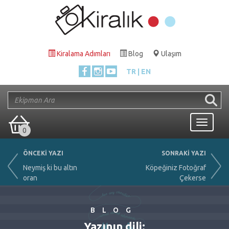
Kiralama Adımları
Blog
Ulaşım
TR
EN
Toggle
0
navigati
ÖNCEKİ YAZI
SONRAKİ YAZI
Neymiş ki bu altın
Köpeğiniz Fotoğraf
oran
Çekerse
BLOG
Yazının dili: