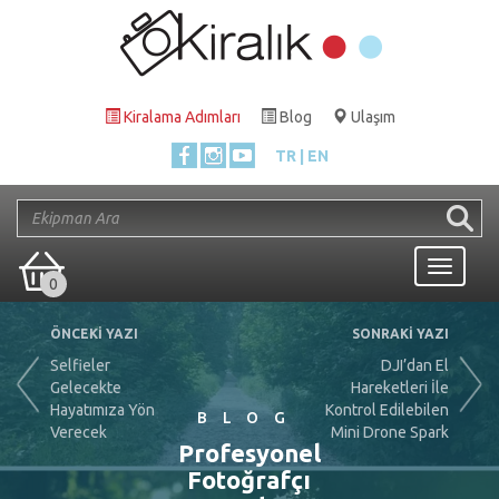
Kiralama Adımları
Blog
Ulaşım
TR
EN
Toggle
0
navigati
ÖNCEKİ YAZI
SONRAKİ YAZI
Selfieler
DJI’dan El
Gelecekte
Hareketleri İle
Hayatımıza Yön
Kontrol Edilebilen
BLOG
Verecek
Mini Drone Spark
Profesyonel
Fotoğrafçı