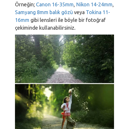
Örneğin;
Canon 16-35mm
,
Nikon 14-24mm
,
Samyang 8mm balık gözü
veya
Tokina 11-
16mm
gibi lensleri ile böyle bir fotoğraf
çekiminde kullanabilirsiniz.