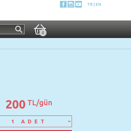
TR
EN
0
200
TL/gün