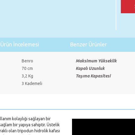
Ürün İncelemesi
Benzer Ürünler
Benro
Maksimum Yükseklik
70 cm
Kapalı Uzunluk
3,2 Kg
Taşıma Kapasitesi
3 Kademeli
llanım kolaylığı sağlayan bir
ğlam bir yapıya sahiptir. Üstelik
klı olan tripodun hidrolik kafası