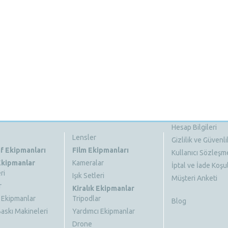
Hesap Bilgileri
Lensler
Gizlilik ve Güvenli
f Ekipmanları
Film Ekipmanları
Kullanıcı Sözleşm
 Ekipmanlar
Kameralar
İptal ve İade Koşul
ri
Işık Setleri
Müşteri Anketi
r
Kiralık Ekipmanlar
 Ekipmanlar
Tripodlar
Blog
askı Makineleri
Yardımcı Ekipmanlar
Drone