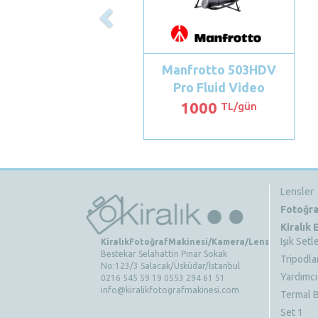
Manfrotto 503HDV
Pro Fluid Video
Tripodu
1000
TL/gün
Lensler
Fotoğra
Kiralık
Işık Setle
KiralıkFotoğrafMakinesi/Kamera/Lens
Bestekar Selahattin Pınar Sokak
Tripodla
No:123/3 Salacak/Üsküdar/İstanbul
Yardımcı
0216 545 59 19 0553 294 61 51
info@kiralikfotografmakinesi.com
Termal B
Set 1