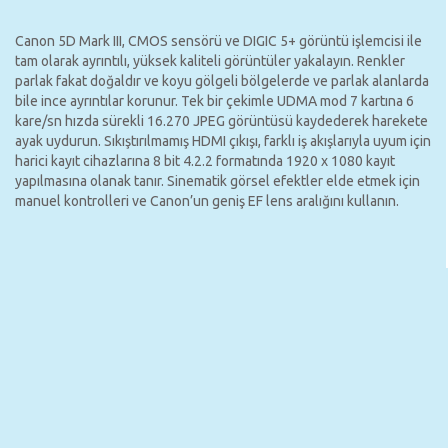
Canon 5D Mark III, CMOS sensörü ve DIGIC 5+ görüntü işlemcisi ile
tam olarak ayrıntılı, yüksek kaliteli görüntüler yakalayın. Renkler
parlak fakat doğaldır ve koyu gölgeli bölgelerde ve parlak alanlarda
bile ince ayrıntılar korunur. Tek bir çekimle UDMA mod 7 kartına 6
kare/sn hızda sürekli 16.270 JPEG görüntüsü kaydederek harekete
ayak uydurun. Sıkıştırılmamış HDMI çıkışı, farklı iş akışlarıyla uyum için
harici kayıt cihazlarına 8 bit 4.2.2 formatında 1920 x 1080 kayıt
yapılmasına olanak tanır. Sinematik görsel efektler elde etmek için
manuel kontrolleri ve Canon’un geniş EF lens aralığını kullanın.