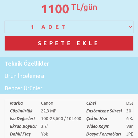
1100
TL/gün
Teknik Özellikler
Ürün İncelemesi
Benzer Ürünler
Marka
Canon
Cinsi
DSLR
Çözünürlük
22,3 MP
Enstantene Süresi
30-1 
Iso Değerleri
100-25,600 / 102400
Çekim Hızı
6 Kare
Ekran Boyutu
3.2"
Video Kayıt
Var
Dahili Flaş
Yok
Dosya Formatları
JPEG 