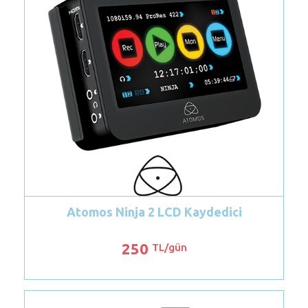
Canon RF 70-200mm f/4L IS USM Lens
1500
TL/gün