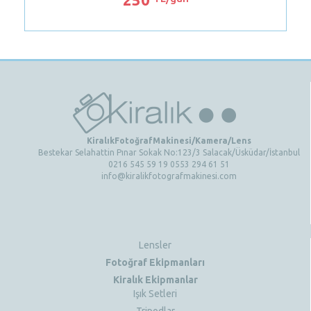
KiralıkFotoğrafMakinesi/Kamera/Lens
Bestekar Selahattin Pınar Sokak No:123/3 Salacak/Üsküdar/İstanbul
0216 545 59 19 0553 294 61 51
info@kiralikfotografmakinesi.com
Lensler
Fotoğraf Ekipmanları
Kiralık Ekipmanlar
Işık Setleri
Tripodlar