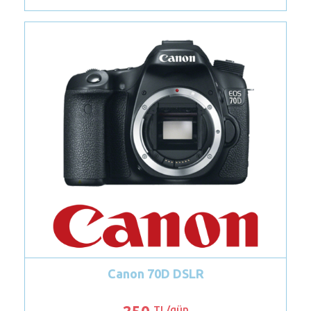
Fuji Film Instax 7S Mini
89
TL/gün