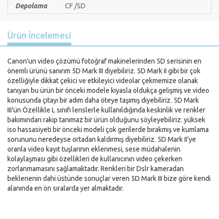
Depolama
CF /SD
Ürün İncelemesi
Canon'un video çözümü fotoğraf makinelerinden 5D serisinin en
önemli ürünü sanırım 5D Mark III diyebiliriz. 5D Mark II gibi bir çok
özelliğiyle dikkat çekici ve etkileyici videolar çekmemize olanak
tanıyan bu ürün bir önceki modele kıyasla oldukça gelişmiş ve video
konusunda çıtayı bir adım daha öteye taşımış diyebiliriz. 5D Mark
III'ün Özellikle L sınıfı lenslerle kullanıldığında keskinlik ve renkler
bakımından rakip tanımaz bir ürün olduğunu söyleyebiliriz. yüksek
iso hassasiyeti bir önceki modeli çok gerilerde bırakmış ve kumlama
sorununu neredeyse ortadan kaldırmış diyebiliriz. 5D Mark II'ye
oranla video kayıt tuşlarının eklenmesi, sese müdahalenin
kolaylaşması gibi özellikleri de kullanıcının video çekerken
zorlanmamasını sağlamaktadır. Renkleri bir Dslr kameradan
beklenenin dahi üstünde sonuçlar veren 5D Mark III bize göre kendi
alanında en ön sıralarda yer almaktadır.