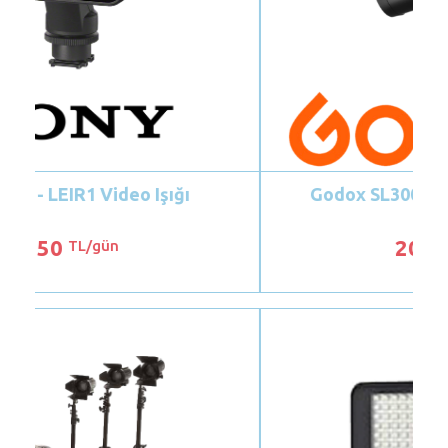
Godox SL300W - SZ200Bi 3'lü Set
2000
TL/gün