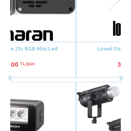
Lowel Omni Sürekli Işık Seti
300
TL/gün