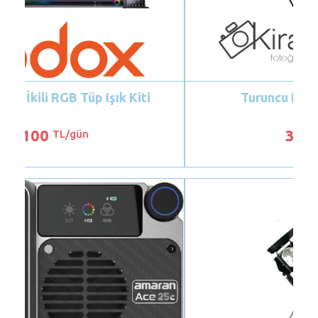
Turuncu Kafa Işık Seti 3' lü
350
TL/gün