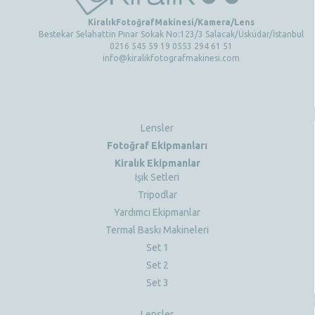
KiralıkFotoğrafMakinesi/Kamera/Lens
Bestekar Selahattin Pınar Sokak No:123/3 Salacak/Üsküdar/İstanbul
0216 545 59 19 0553 294 61 51
info@kiralikfotografmakinesi.com
Lensler
Fotoğraf Ekipmanları
Kiralık Ekipmanlar
Işık Setleri
Tripodlar
Yardımcı Ekipmanlar
Termal Baskı Makineleri
Set 1
Set 2
Set 3
Lensler