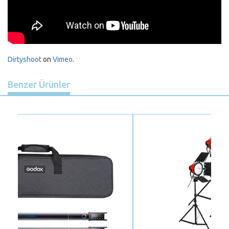
Dirtyshoot
on
Vimeo
.
Benzer Ürünler
Previous
Nex