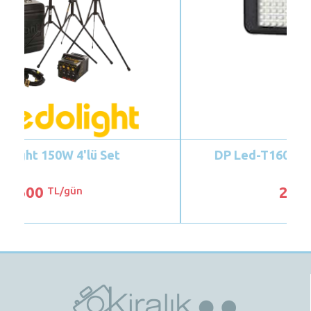
DP Led-T1600 Video Kamera Işığı
200
TL/gün