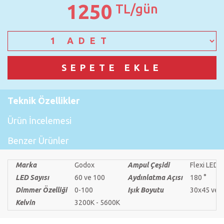
1250
TL/gün
Teknik Özellikler
Ürün İncelemesi
Benzer Ürünler
Marka
Godox
Ampul Çeşidi
Flexi LED
LED Sayısı
60 ve 100
Aydınlatma Açısı
180 °
Dimmer Özelliği
0-100
Işık Boyutu
30x45 ve 
Kelvin
3200K - 5600K