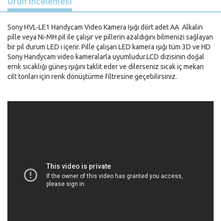
Ürün İncelemesi
Sony HVL-LE1 Handycam Video Kamera Işığı dört adet AA Alkalin
pille veya Ni-MH pil ile çalışır ve pillerin azaldığını bilmenizi sağlayan
bir pil durum LED i içerir. Pille çalışan LED kamera ışığı tüm 3D ve HD
Sony Handycam video kameralarla uyumludur.LCD dizisinin doğal
ernk sıcaklığı güneş ışığını taklit eder ve dilerseniz sıcak iç mekan
cilt tonları için renk dönüştürme filtresine geçebilirsiniz.