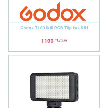
Işık Kiti
Turuncu Kafa Işık Seti 3' lü
350
TL/gün