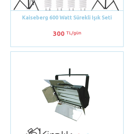
i Işık Seti
Amaran Ace 25c RGB Mini Led
500
TL/gün