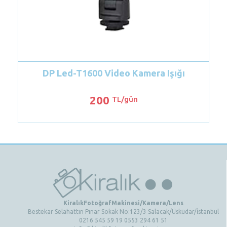
era Işığı
Lowel Omni Sürekli Işık Seti
300
TL/gün
KiralıkFotoğrafMakinesi/Kamera/Lens
Bestekar Selahattin Pınar Sokak No:123/3 Salacak/Üsküdar/İstanbul
0216 545 59 19 0553 294 61 51