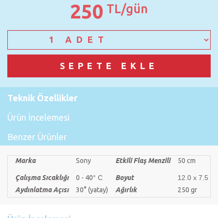
250
TL/gün
Teknik Özellikler
Ürün İncelemesi
Benzer Ürünler
Marka
Sony
Etkili Flaş Menzili
50 cm
Çalışma Sıcaklığı
0 - 40
° C
Boyut
12.0 x 7.5 x
Aydınlatma Açısı
30° (yatay)
Ağırlık
250 gr