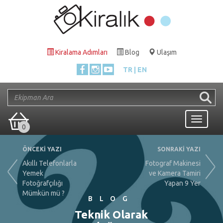
Kiralama Adımları
Blog
Ulaşım
TR
EN
Toggle
0
navigati
ÖNCEKİ YAZI
SONRAKİ YAZI
Akıllı Telefonlarla
Fotograf Makinesi
Yemek
ve Kamera Tamiri
Fotoğrafçılığı
Yapan 9 Yer
Mümkün mü ?
BLOG
Teknik Olarak