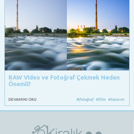
RAW Video ve Fotoğraf Çekmek Neden
Önemli?
DEVAMINI OKU
#fotoğraf
#film
#tasarım