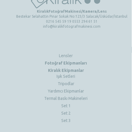
KiralıkFotoğrafMakinesi/Kamera/Lens
Bestekar Selahattin Pınar Sokak No:123/3 Salacak/Üsküdar/İstanbul
0216 545 59 19 0553 294 61 51
info@kiralikfotografmakinesi.com
Lensler
Fotoğraf Ekipmanları
Kiralık Ekipmanlar
Işık Setleri
Tripodlar
Yardımcı Ekipmanlar
Termal Baskı Makineleri
Set 1
Set 2
Set 3