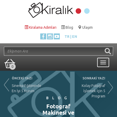
Kiralama Adımları
Blog
Ulaşım
TR
EN
Toggle
0
navigati
ÖNCEKİ YAZI
SONRAKİ YAZI
Sinema Eğitiminde
Kolay Fotoğraf
En İyi 5 Kurum
İşlemek İçin 5
Program
BLOG
Fotograf
Makinesi ve