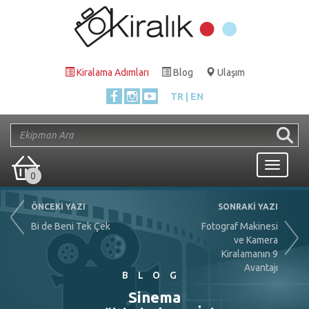
Kiralama Adımları
Blog
Ulaşım
TR
EN
Toggle
0
navigati
ÖNCEKİ YAZI
SONRAKİ YAZI
Bi de Beni Tek Çek
Fotograf Makinesi
ve Kamera
Kiralamanın 9
Avantajı
BLOG
Sinema