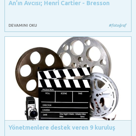
An’ın Avcısı; Henri Cartier - Bresson
DEVAMINI OKU
#fotoğraf
Yönetmenlere destek veren 9 kuruluş