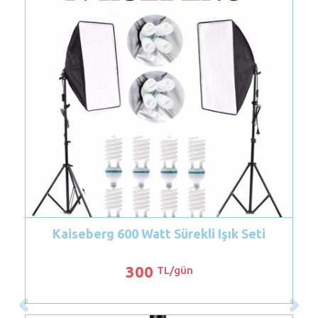
rg 600 Watt Sürekli Işık Seti
Godox 2'li F
300
12
TL/gün