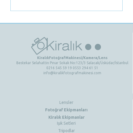
KiralıkFotoğrafMakinesi/Kamera/Lens
Bestekar Selahattin Pınar Sokak No:123/3 Salacak/Üsküdar/İstanbul
0216 545 59 19 0553 294 61 51
info@kiralikfotografmakinesi.com
Lensler
Fotoğraf Ekipmanları
Kiralık Ekipmanlar
Işık Setleri
Tripodlar