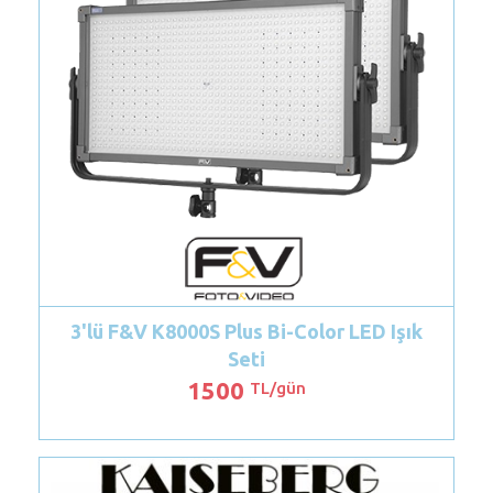
 K8000S Plus Bi-Color LED Işık
Godox VL300/30
Seti
1500
14
TL/gün