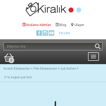
Kiralama Adımları
Blog
Ulaşım
TR
EN
Toggle
0
navigati
Kiralık Ekipmanlar
Film Ekipmanları
Işık Setleri
3' lü Soğuk Işık Seti