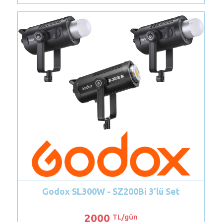
 SL300W - SZ200Bi 3'lü Set
Dedolight
2000
6
TL/gün