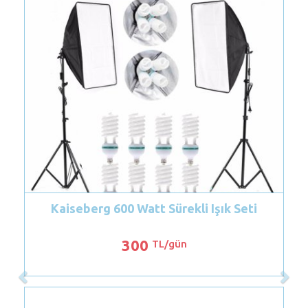
 600 Watt Sürekli Işık Seti
Godox VL300/300
300
140
TL/gün