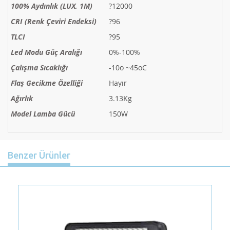
100% Aydınlık (LUX, 1M)
?12000
CRI (Renk Çeviri Endeksi)
?96
TLCI
?95
Led Modu Güç Aralığı
0%-100%
Çalışma Sıcaklığı
-10o ~45oC
Flaş Gecikme Özelliği
Hayır
Ağırlık
3.13Kg
Model Lamba Gücü
150W
Benzer Ürünler
Previous
Nex