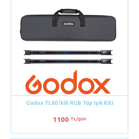
60 İkili RGB Tüp Işık Kiti
Amaran Ace 25
1100
500
TL/gün