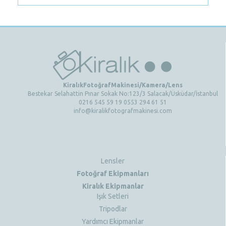
KiralıkFotoğrafMakinesi/Kamera/Lens
Bestekar Selahattin Pınar Sokak No:123/3 Salacak/Üsküdar/İstanbul
0216 545 59 19 0553 294 61 51
info@kiralikfotografmakinesi.com
Lensler
Fotoğraf Ekipmanları
Kiralık Ekipmanlar
Işık Setleri
Tripodlar
Yardımcı Ekipmanlar