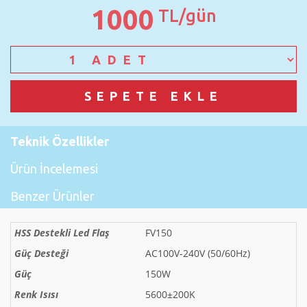
1000
TL/gün
Teknik Özellikler
Ürün İncelemesi
Benzer Ürünler
HSS Destekli Led Flaş
FV150
Güç Desteği
AC100V-240V (50/60Hz)
Güç
150W
Renk Isısı
5600±200K